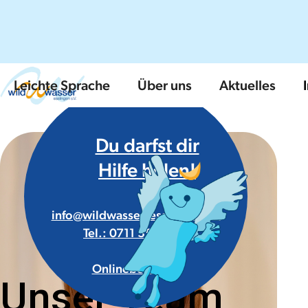
Leichte Sprache
Über uns
Aktuelles
Du darfst dir
Hilfe holen!
info@wildwasser-esslingen.de
Tel.: 0711 35 55 89
Onlineberatung
Unser Team