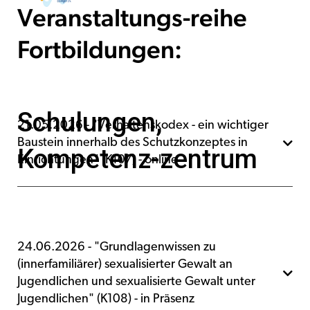
Veranstaltungs-reihe
Fortbildungen:
Schulungen,
21.05.2026 - "Verhaltenskodex - ein wichtiger
Baustein innerhalb des Schutzkonzeptes in

Kompetenz-zentrum
Einrichtungen" (K107) - online
Online-Fortbildung per Zoom
Datum: Donnerstag, 21.05.2026 von 13:30 Uhr –
24.06.2026 - "Grundlagenwissen zu
17:00 Uhr
(innerfamiliärer) sexualisierter Gewalt an

Kosten: 70 Euro pro Person
Jugendlichen und sexualisierte Gewalt unter
Jugendlichen" (K108) - in Präsenz
Zielgruppe: Führungskräfte, (pädagogische)